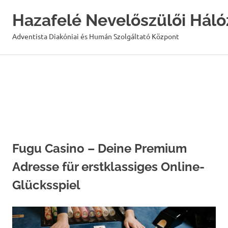
Hazafelé Nevelőszülői Háló
Adventista Diakóniai és Humán Szolgáltató Központ
Skip
to
Fugu Casino – Deine Premium
content
Adresse für erstklassiges Online-
Glücksspiel