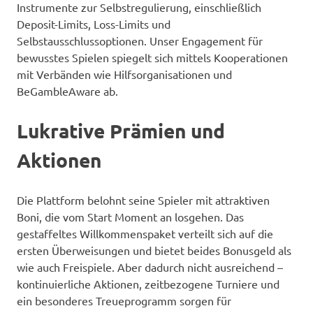
Instrumente zur Selbstregulierung, einschließlich
Deposit-Limits, Loss-Limits und
Selbstausschlussoptionen. Unser Engagement für
bewusstes Spielen spiegelt sich mittels Kooperationen
mit Verbänden wie Hilfsorganisationen und
BeGambleAware ab.
Lukrative Prämien und
Aktionen
Die Plattform belohnt seine Spieler mit attraktiven
Boni, die vom Start Moment an losgehen. Das
gestaffeltes Willkommenspaket verteilt sich auf die
ersten Überweisungen und bietet beides Bonusgeld als
wie auch Freispiele. Aber dadurch nicht ausreichend –
kontinuierliche Aktionen, zeitbezogene Turniere und
ein besonderes Treueprogramm sorgen für