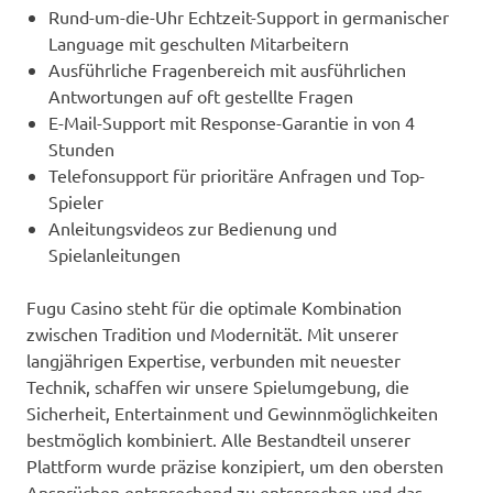
Rund-um-die-Uhr Echtzeit-Support in germanischer
Language mit geschulten Mitarbeitern
Ausführliche Fragenbereich mit ausführlichen
Antwortungen auf oft gestellte Fragen
E-Mail-Support mit Response-Garantie in von 4
Stunden
Telefonsupport für prioritäre Anfragen und Top-
Spieler
Anleitungsvideos zur Bedienung und
Spielanleitungen
Fugu Casino steht für die optimale Kombination
zwischen Tradition und Modernität. Mit unserer
langjährigen Expertise, verbunden mit neuester
Technik, schaffen wir unsere Spielumgebung, die
Sicherheit, Entertainment und Gewinnmöglichkeiten
bestmöglich kombiniert. Alle Bestandteil unserer
Plattform wurde präzise konzipiert, um den obersten
Ansprüchen entsprechend zu entsprechen und das