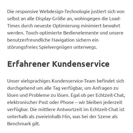
Die responsive Webdesign-Technologie justiert sich von
selbst an alle Display-Größe an, wohingegen die Load-
Times durch neueste Optimierung minimiert bewahrt
werden. Touch-optimierte Bedienelemente und unsere
benutzerfreundliche Navigation sichern ein
störungsfreies Spielvergnügen unterwegs.
Erfahrener Kundenservice
Unser vielsprachiges Kundenservice-Team befindet sich
durchgehend um alle Tag verfügbar, um Anfragen zu
lösen und Probleme zu lösen. Egal ob per Echtzeit-Chat,
elektronischer Post oder Phone – wir bleiben jederzeit
verfügbar. Die mittlere Antwortzeit im Echtzeit-Chat ist
unterhalb als zweieinhalb Min, was bei der Szene als
Benchmark gilt.