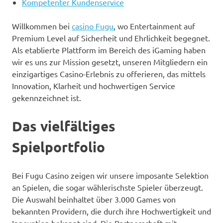
Kompetenter Kundenservice
Willkommen bei
casino Fugu
, wo Entertainment auf
Premium Level auf Sicherheit und Ehrlichkeit begegnet.
Als etablierte Plattform im Bereich des iGaming haben
wir es uns zur Mission gesetzt, unseren Mitgliedern ein
einzigartiges Casino-Erlebnis zu offerieren, das mittels
Innovation, Klarheit und hochwertigen Service
gekennzeichnet ist.
Das vielfältiges
Spielportfolio
Bei Fugu Casino zeigen wir unsere imposante Selektion
an Spielen, die sogar wählerischste Spieler überzeugt.
Die Auswahl beinhaltet über 3.000 Games von
bekannten Providern, die durch ihre Hochwertigkeit und
Innovation bekannt sind. Die Partnerschaft mit