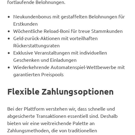
fortlaufende Belohnungen.
Neukundenbonus mit gestaffelten Belohnungen für
Erstkunden
Wöchentliche Reload-Boni für treue Stammkunden
Geld-zurück-Aktionen mit vorteilhaften
Rückerstattungsraten
Exklusive Veranstaltungen mit individuellen
Geschenken und Einladungen
Wiederkehrende Automatenspiel-Wettbewerbe mit
garantierten Preispools
Flexible Zahlungsoptionen
Bei der Plattform verstehen wir, dass schnelle und
abgesicherte Transaktionen essentiell sind. Deshalb
bieten wir eine weitreichende Palette an
Zahlungsmethoden, die von traditionellen