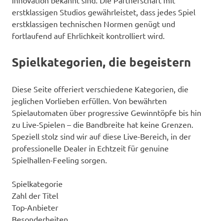
erstklassigen Studios gewährleistet, dass jedes Spiel
erstklassigen technischen Normen genügt und
fortlaufend auf Ehrlichkeit kontrolliert wird.
Spielkategorien, die begeistern
Diese Seite offeriert verschiedene Kategorien, die
jeglichen Vorlieben erfüllen. Von bewährten
Spielautomaten über progressive Gewinntöpfe bis hin
zu Live-Spielen – die Bandbreite hat keine Grenzen.
Speziell stolz sind wir auf diese Live-Bereich, in der
professionelle Dealer in Echtzeit für genuine
Spielhallen-Feeling sorgen.
Spielkategorie
Zahl der Titel
Top-Anbieter
Besonderheiten