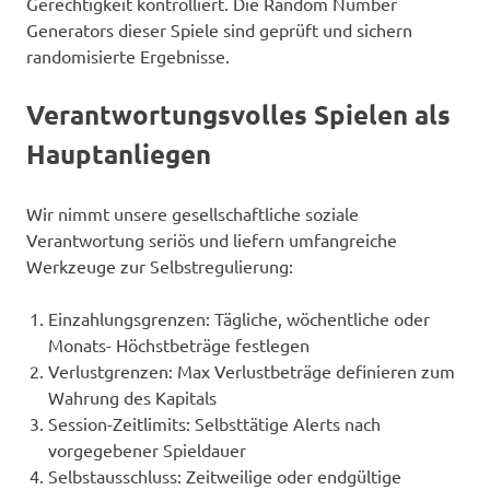
Gerechtigkeit kontrolliert. Die Random Number
Generators dieser Spiele sind geprüft und sichern
randomisierte Ergebnisse.
Verantwortungsvolles Spielen als
Hauptanliegen
Wir nimmt unsere gesellschaftliche soziale
Verantwortung seriös und liefern umfangreiche
Werkzeuge zur Selbstregulierung:
Einzahlungsgrenzen: Tägliche, wöchentliche oder
Monats- Höchstbeträge festlegen
Verlustgrenzen: Max Verlustbeträge definieren zum
Wahrung des Kapitals
Session-Zeitlimits: Selbsttätige Alerts nach
vorgegebener Spieldauer
Selbstausschluss: Zeitweilige oder endgültige