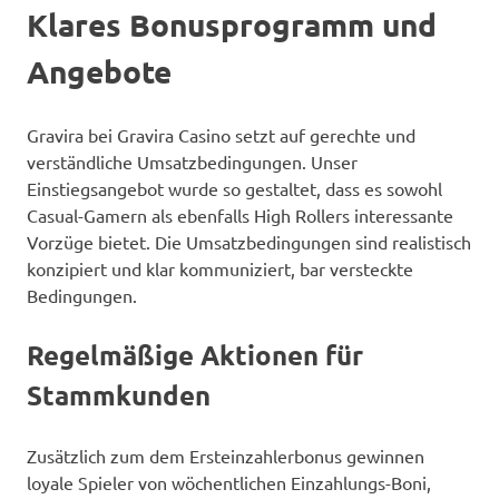
Klares Bonusprogramm und
Angebote
Gravira bei Gravira Casino setzt auf gerechte und
verständliche Umsatzbedingungen. Unser
Einstiegsangebot wurde so gestaltet, dass es sowohl
Casual-Gamern als ebenfalls High Rollers interessante
Vorzüge bietet. Die Umsatzbedingungen sind realistisch
konzipiert und klar kommuniziert, bar versteckte
Bedingungen.
Regelmäßige Aktionen für
Stammkunden
Zusätzlich zum dem Ersteinzahlerbonus gewinnen
loyale Spieler von wöchentlichen Einzahlungs-Boni,