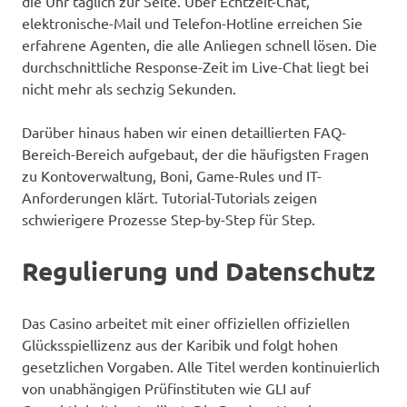
die Uhr täglich zur Seite. Über Echtzeit-Chat,
elektronische-Mail und Telefon-Hotline erreichen Sie
erfahrene Agenten, die alle Anliegen schnell lösen. Die
durchschnittliche Response-Zeit im Live-Chat liegt bei
nicht mehr als sechzig Sekunden.
Darüber hinaus haben wir einen detaillierten FAQ-
Bereich-Bereich aufgebaut, der die häufigsten Fragen
zu Kontoverwaltung, Boni, Game-Rules und IT-
Anforderungen klärt. Tutorial-Tutorials zeigen
schwierigere Prozesse Step-by-Step für Step.
Regulierung und Datenschutz
Das Casino arbeitet mit einer offiziellen offiziellen
Glücksspiellizenz aus der Karibik und folgt hohen
gesetzlichen Vorgaben. Alle Titel werden kontinuierlich
von unabhängigen Prüfinstituten wie GLI auf