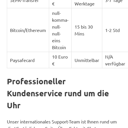
SEPA-Transfer
3-7 Tage
€
Werktage
null-
komma-
null-
15 bis 30
Bitcoin/Ethereum
1-2 Std
null-
Mins
eins
Bitcoin
10 Euro
N/A
Paysafecard
Unmittelbar
€
verfügbar
Professioneller
Kundenservice rund um die
Uhr
Unser internationales Support-Team ist Ihnen rund um