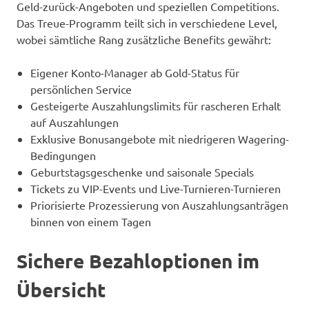
Geld-zurück-Angeboten und speziellen Competitions.
Das Treue-Programm teilt sich in verschiedene Level,
wobei sämtliche Rang zusätzliche Benefits gewährt:
Eigener Konto-Manager ab Gold-Status für
persönlichen Service
Gesteigerte Auszahlungslimits für rascheren Erhalt
auf Auszahlungen
Exklusive Bonusangebote mit niedrigeren Wagering-
Bedingungen
Geburtstagsgeschenke und saisonale Specials
Tickets zu VIP-Events und Live-Turnieren-Turnieren
Priorisierte Prozessierung von Auszahlungsanträgen
binnen von einem Tagen
Sichere Bezahloptionen im
Übersicht