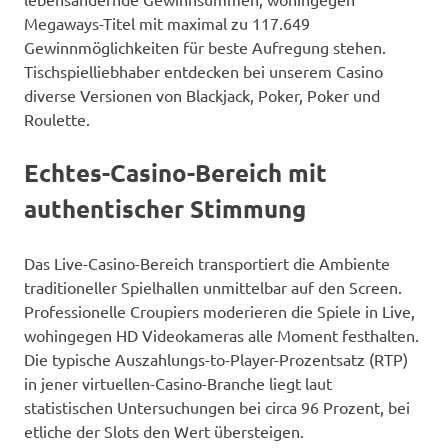
Megaways-Titel mit maximal zu 117.649
Gewinnmöglichkeiten für beste Aufregung stehen.
Tischspielliebhaber entdecken bei unserem Casino
diverse Versionen von Blackjack, Poker, Poker und
Roulette.
Echtes-Casino-Bereich mit
authentischer Stimmung
Das Live-Casino-Bereich transportiert die Ambiente
traditioneller Spielhallen unmittelbar auf den Screen.
Professionelle Croupiers moderieren die Spiele in Live,
wohingegen HD Videokameras alle Moment festhalten.
Die typische Auszahlungs-to-Player-Prozentsatz (RTP)
in jener virtuellen-Casino-Branche liegt laut
statistischen Untersuchungen bei circa 96 Prozent, bei
etliche der Slots den Wert übersteigen.