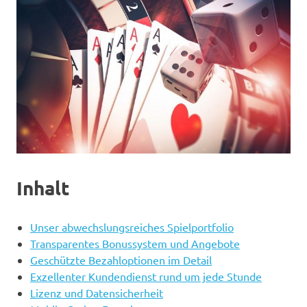
Inhalt
Unser abwechslungsreiches Spielportfolio
Transparentes Bonussystem und Angebote
Geschützte Bezahloptionen im Detail
Exzellenter Kundendienst rund um jede Stunde
Lizenz und Datensicherheit