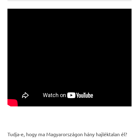
Tudja-e, hogy ma Magyarországon hány hajléktalan él?