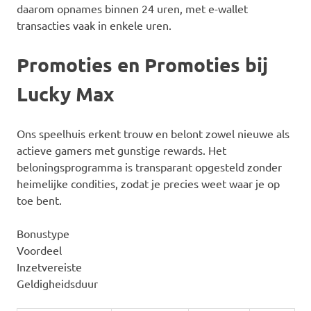
daarom opnames binnen 24 uren, met e-wallet
transacties vaak in enkele uren.
Promoties en Promoties bij
Lucky Max
Ons speelhuis erkent trouw en belont zowel nieuwe als
actieve gamers met gunstige rewards. Het
beloningsprogramma is transparant opgesteld zonder
heimelijke condities, zodat je precies weet waar je op
toe bent.
Bonustype
Voordeel
Inzetvereiste
Geldigheidsduur