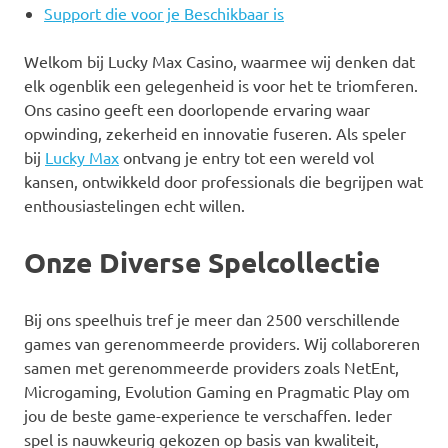
Support die voor je Beschikbaar is
Welkom bij Lucky Max Casino, waarmee wij denken dat
elk ogenblik een gelegenheid is voor het te triomferen.
Ons casino geeft een doorlopende ervaring waar
opwinding, zekerheid en innovatie fuseren. Als speler
bij
Lucky Max
ontvang je entry tot een wereld vol
kansen, ontwikkeld door professionals die begrijpen wat
enthousiastelingen echt willen.
Onze Diverse Spelcollectie
Bij ons speelhuis tref je meer dan 2500 verschillende
games van gerenommeerde providers. Wij collaboreren
samen met gerenommeerde providers zoals NetEnt,
Microgaming, Evolution Gaming en Pragmatic Play om
jou de beste game-experience te verschaffen. Ieder
spel is nauwkeurig gekozen op basis van kwaliteit,