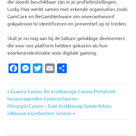
die steeds beschikbaar zijn in je profielinstellingen.
Lucky Max werkt samen met erkende organisaties zoals
GamCare en BeGambleAware om onverantwoord
gokpatroon te identificeren en preventief op te treden.
Sluit je nu nog aan bij de talloze gelukkige deelnemers
die voor ons platform hebben gekozen als hun
voorkeursdestinatie voor digitale gaming.
Facebook
Messenger
Twitter
Email
Ossza
meg
Previous
Bejegyzés
Gravira Casino: Ihr erstklassige-Casino-Portal mit
Post:
herausragenden Gewinnchancen
navigáció
Next
Morospin Casino – Euer Erstklassig-Spielerlebnis
Post:
inklusive exzellentem Service