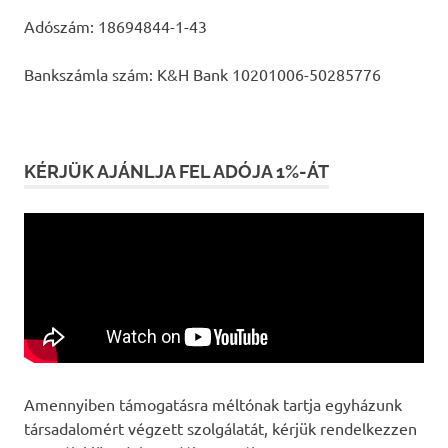
Adószám: 18694844-1-43
Bankszámla szám: K&H Bank 10201006-50285776
KÉRJÜK AJÁNLJA FEL ADÓJA 1%-ÁT
Amennyiben támogatásra méltónak tartja egyházunk
társadalomért végzett szolgálatát, kérjük rendelkezzen