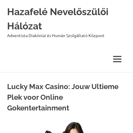
Hazafelé Nevelőszülői
Hálózat
Adventista Diakóniai és Humán Szolgáltató Központ
MENU
Skip
to
Lucky Max Casino: Jouw Ultieme
content
Plek voor Online
Gokentertainment