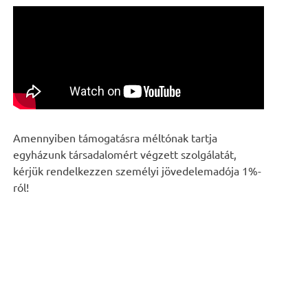
Amennyiben támogatásra méltónak tartja
egyházunk társadalomért végzett szolgálatát,
kérjük rendelkezzen személyi jövedelemadója 1%-
ról!