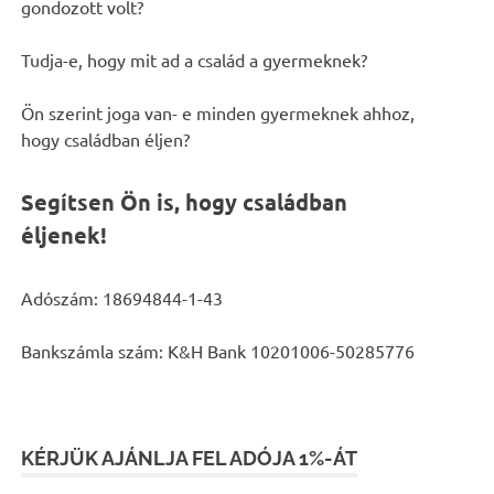
gondozott volt?
Tudja-e, hogy mit ad a család a gyermeknek?
Ön szerint joga van- e minden gyermeknek ahhoz,
hogy családban éljen?
Segítsen Ön is, hogy családban
éljenek!
Adószám: 18694844-1-43
Bankszámla szám: K&H Bank 10201006-50285776
KÉRJÜK AJÁNLJA FEL ADÓJA 1%-ÁT