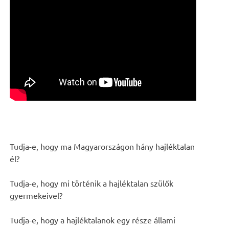
Tudja-e, hogy ma Magyarországon hány hajléktalan
él?
Tudja-e, hogy mi történik a hajléktalan szülők
gyermekeivel?
Tudja-e, hogy a hajléktalanok egy része állami