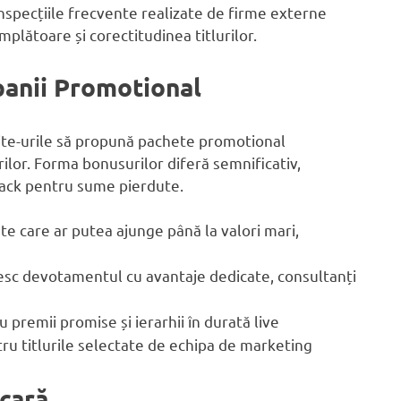
Inspecțiile frecvente realizate de firme externe
mplătoare și corectitudinea titlurilor.
panii Promotional
ite-urile să propună pachete promotional
ilor. Forma bonusurilor diferă semnificativ,
hback pentru sume pierdute.
te care ar putea ajunge până la valori mari,
tesc devotamentul cu avantaje dedicate, consultanți
premii promise și ierarhii în durată live
ru titlurile selectate de echipa de marketing
ncară