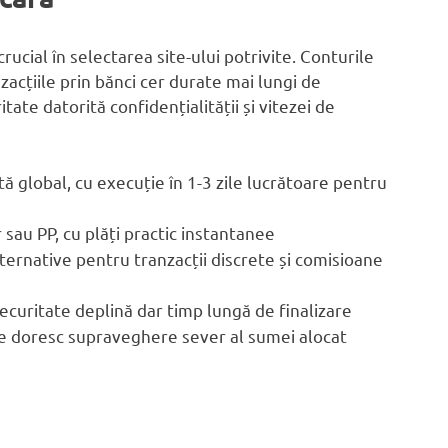
cial în selectarea site-ului potrivite. Conturile
nzacțiile prin bănci cer durate mai lungi de
e datorită confidențialității și vitezei de
tă global, cu execuție în 1-3 zile lucrătoare pentru
er sau PP, cu plăți practic instantanee
ernative pentru tranzacții discrete și comisioane
securitate deplină dar timp lungă de finalizare
are doresc supraveghere sever al sumei alocat