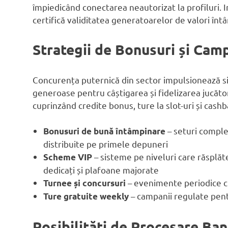
împiedicând conectarea neautorizat la profiluri. 
certifică validitatea generatoarelor de valori întâ
Strategii de Bonusuri și Cam
Concurența puternică din sector impulsionează s
generoase pentru câștigarea și fidelizarea jucător
cuprinzând credite bonus, ture la slot-uri și cas
– seturi comple
Bonusuri de bună întâmpinare
distribuite pe primele depuneri
– sisteme pe niveluri care răsplă
Scheme VIP
dedicați și plafoane majorate
– evenimente periodice cu 
Turnee și concursuri
– campanii regulate pent
Ture gratuite weekly
Posibilități de Procesare Ba