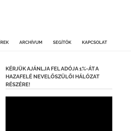
ÍREK
ARCHÍVUM
SEGÍTŐK
KAPCSOLAT
KÉRJÜK AJÁNLJA FEL ADÓJA 1%-ÁT A
HAZAFELÉ NEVELŐSZÜLŐI HÁLÓZAT
RÉSZÉRE!