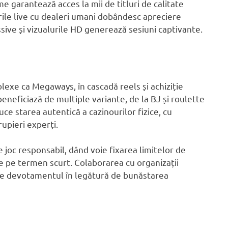
 garantează acces la mii de titluri de calitate
urile live cu dealeri umani dobândesc apreciere
sive și vizualurile HD generează sesiuni captivante.
xe ca Megaways, în cascadă reels și achiziție
eneficiază de multiple variante, de la BJ și roulette
ce starea autentică a cazinourilor fizice, cu
rupieri experți.
 joc responsabil, dând voie fixarea limitelor de
e pe termen scurt. Colaborarea cu organizații
te devotamentul în legătură de bunăstarea