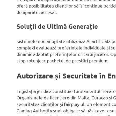
oferă posibilitatea clienților să își continue pa
de aparatul accesat.
Soluții de Ultimă Generație
Sistemele nou adoptate utilizează AI artificială 
complexi evaluează preferințele individuale și s
dinamic adaptat preferințelor oricărui jucător. Opț
stop rotunjesc pachetul de prestări premium.
Autorizare și Securitate în 
Legislația juridică constituie fundamentul fiecăr
Organismele de licențiere din Malta, Curacao și G
securitatea clienților și fairplay-ul. Un element 
Gaming Authority sunt obligate să păstreze resurs