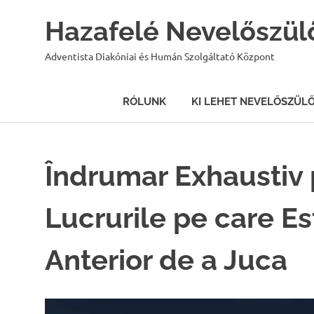
Hazafelé Nevelőszül
Adventista Diakóniai és Humán Szolgáltató Központ
RÓLUNK
KI LEHET NEVELŐSZÜL
Skip
to
content
Îndrumar Exhaustiv 
Lucrurile pe care Es
Anterior de a Juca