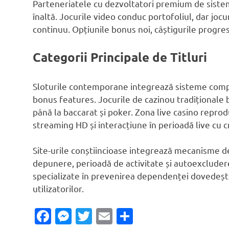
Parteneriatele cu dezvoltatori premium de sisteme
înaltă. Jocurile video conduc portofoliul, dar joc
continuu. Opțiunile bonus noi, câștigurile progres
Categorii Principale de Titluri
Sloturile contemporane integrează sisteme comple
bonus features. Jocurile de cazinou tradiționale b
până la baccarat și poker. Zona live casino reprodu
streaming HD și interacțiune în perioadă live cu c
Site-urile conștiincioase integrează mecanisme de
depunere, perioadă de activitate și autoexcluder
specializate în prevenirea dependenței dovedeș
utilizatorilor.
Facebook
Messenger
Twitter
Email
Ossza