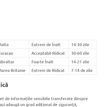
Malta
Extrem de Înalt
14-30 zile
Curacao
Acceptabil-Ridicat
30-60 zile
ibraltar
Foarte Înalt
14-21 zile
area Britanie
Extrem de Ridicat
7-14 de zile
ică
set de informațiile sensibile transferate dinspre
pași adaugă un grad adițional de siguranță,