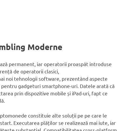
ambling Moderne
ază permanent, iar operatorii proaspăt introduse
ență de operatorii clasici,
ai noi tehnologii software, prezentând aspecte
 pentru gadgeturi smartphone-uri. Datele arată că
tarea prin dispozitive mobile și iPad-uri, fapt ce
lă.
ptomonede constituie alte soluții pe pe care le
art. Executarea plăților se realizează mai iute, iar
țește substantial. Compatibilitatea cross-platform