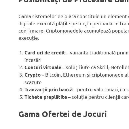
Gama sistemelor de plată constituie un element cru
digitale execută plățile pe loc, în perioadă ce tra
confirmare. Criptomonedele acumulează popularitat
execuție.
– varianta tradițională primi
Card-uri de credit
încasări
– soluții iute ca Skrill, Netell
Conturi virtuale
– Bitcoin, Ethereum și criptomonede alt
Crypto
scăzute
– pentru valori mari, cu 
Tranzacții prin bancă
– soluție pentru clienții c
Tichete preplătite
Gama Ofertei de Jocuri