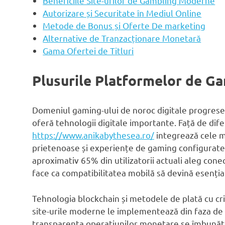
Beneficiile Site-urilor de Gambling Moderne
Autorizare și Securitate în Mediul Online
Metode de Bonus și Oferte De marketing
Alternative de Tranzacționare Monetară
Gama Ofertei de Titluri
Plusurile Platformelor de G
Domeniul gaming-ului de noroc digitale progrese
oferă tehnologii digitale importante. Față de difer
https://www.anikabythesea.ro/
integrează cele m
prietenoase și experiențe de gaming configurate
aproximativ 65% din utilizatorii actuali aleg conec
face ca compatibilitatea mobilă să devină esenția
Tehnologia blockchain și metodele de plată cu cri
site-urile moderne le implementează din faza de st
transparența operațiunilor monetare se îmbunătă