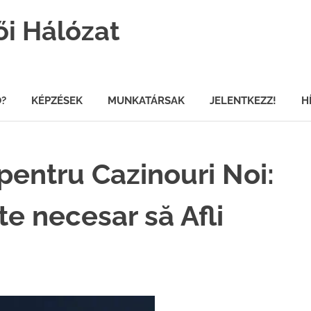
ői Hálózat
Ő?
KÉPZÉSEK
MUNKATÁRSAK
JELENTKEZZ!
H
pentru Cazinouri Noi:
te necesar să Afli