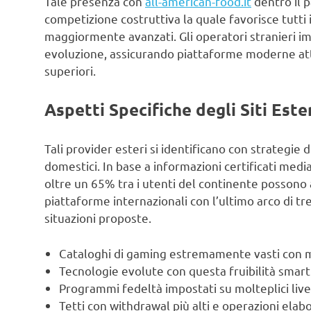
Tale presenza con
all-american-food.it
dentro il 
competizione costruttiva la quale favorisce tutti 
maggiormente avanzati. Gli operatori stranieri i
evoluzione, assicurando piattaforme moderne att
superiori.
Aspetti Specifiche degli Siti Este
Tali provider esteri si identificano con strategie d
domestici. In base a informazioni certificati medi
oltre un 65% tra i utenti del continente posson
piattaforme internazionali con l’ultimo arco di t
situazioni proposte.
Cataloghi di gaming estremamente vasti con mig
Tecnologie evolute con questa fruibilità smar
Programmi fedeltà impostati su molteplici live
Tetti con withdrawal più alti e operazioni el