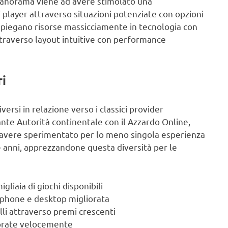
panorama viene ad avere stimolato una
i player attraverso situazioni potenziate con opzioni
mpiegano risorse massicciamente in tecnologia con
raverso layout intuitive con performance
ri
iversi in relazione verso i classici provider
ante Autorità continentale con il Azzardo Online,
o avere sperimentato per lo meno singola esperienza
re anni, apprezzandone questa diversità per le
liaia di giochi disponibili
tphone e desktop migliorata
lli attraverso premi crescenti
aborate velocemente