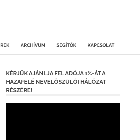
ÍREK
ARCHÍVUM
SEGÍTŐK
KAPCSOLAT
KÉRJÜK AJÁNLJA FEL ADÓJA 1%-ÁT A
HAZAFELÉ NEVELŐSZÜLŐI HÁLÓZAT
RÉSZÉRE!