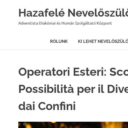
Hazafelé Nevelőszül
Adventista Diakóniai és Humán Szolgáltató Központ
RÓLUNK
KI LEHET NEVELŐSZÜL
Skip
to
content
Operatori Esteri: Sco
Possibilità per il Di
dai Confini