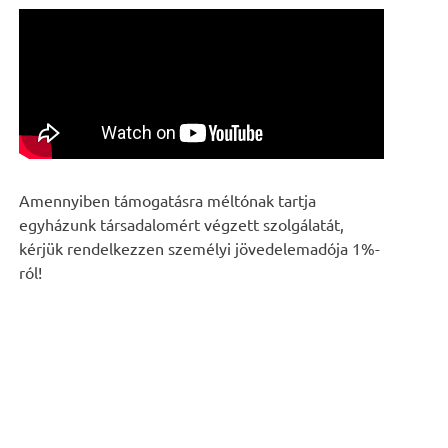
Amennyiben támogatásra méltónak tartja
egyházunk társadalomért végzett szolgálatát,
kérjük rendelkezzen személyi jövedelemadója 1%-
ról!