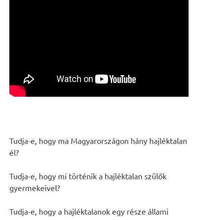
Tudja-e, hogy ma Magyarországon hány hajléktalan
él?
Tudja-e, hogy mi történik a hajléktalan szülők
gyermekeivel?
Tudja-e, hogy a hajléktalanok egy része állami