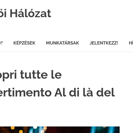
ői Hálózat
Ő?
KÉPZÉSEK
MUNKATÁRSAK
JELENTKEZZ!
H
pri tutte le
vertimento Al di là del