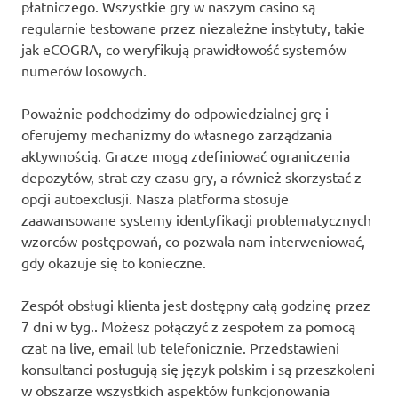
płatniczego. Wszystkie gry w naszym casino są
regularnie testowane przez niezależne instytuty, takie
jak eCOGRA, co weryfikują prawidłowość systemów
numerów losowych.
Poważnie podchodzimy do odpowiedzialnej grę i
oferujemy mechanizmy do własnego zarządzania
aktywnością. Gracze mogą zdefiniować ograniczenia
depozytów, strat czy czasu gry, a również skorzystać z
opcji autoexclusji. Nasza platforma stosuje
zaawansowane systemy identyfikacji problematycznych
wzorców postępowań, co pozwala nam interweniować,
gdy okazuje się to konieczne.
Zespół obsługi klienta jest dostępny całą godzinę przez
7 dni w tyg.. Możesz połączyć z zespołem za pomocą
czat na live, email lub telefonicznie. Przedstawieni
konsultanci posługują się język polskim i są przeszkoleni
w obszarze wszystkich aspektów funkcjonowania