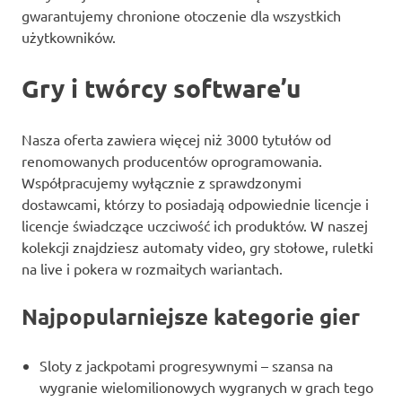
gwarantujemy chronione otoczenie dla wszystkich
użytkowników.
Gry i twórcy software’u
Nasza oferta zawiera więcej niż 3000 tytułów od
renomowanych producentów oprogramowania.
Współpracujemy wyłącznie z sprawdzonymi
dostawcami, którzy to posiadają odpowiednie licencje i
licencje świadczące uczciwość ich produktów. W naszej
kolekcji znajdziesz automaty video, gry stołowe, ruletki
na live i pokera w rozmaitych wariantach.
Najpopularniejsze kategorie gier
Sloty z jackpotami progresywnymi – szansa na
wygranie wielomilionowych wygranych w grach tego