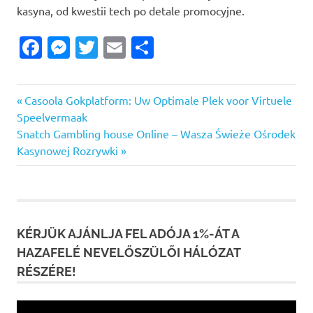
kasyna, od kwestii tech po detale promocyjne.
Facebook
Messenger
Twitter
Email
Ossza
meg
Previous
Bejegyzés
Casoola Gokplatform: Uw Optimale Plek voor Virtuele
Post:
Speelvermaak
navigáció
Next
Snatch Gambling house Online – Wasza Świeże Ośrodek
Post:
Kasynowej Rozrywki
KÉRJÜK AJÁNLJA FEL ADÓJA 1%-ÁT A
HAZAFELÉ NEVELŐSZÜLŐI HÁLÓZAT
RÉSZÉRE!