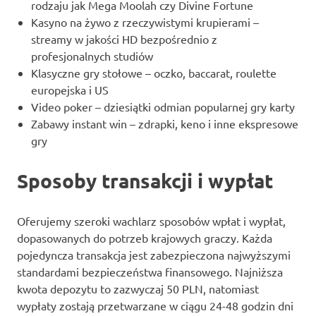
rodzaju jak Mega Moolah czy Divine Fortune
Kasyno na żywo z rzeczywistymi krupierami –
streamy w jakości HD bezpośrednio z
profesjonalnych studiów
Klasyczne gry stołowe – oczko, baccarat, roulette
europejska i US
Video poker – dziesiątki odmian popularnej gry karty
Zabawy instant win – zdrapki, keno i inne ekspresowe
gry
Sposoby transakcji i wypłat
Oferujemy szeroki wachlarz sposobów wpłat i wypłat,
dopasowanych do potrzeb krajowych graczy. Każda
pojedyncza transakcja jest zabezpieczona najwyższymi
standardami bezpieczeństwa finansowego. Najniższa
kwota depozytu to zazwyczaj 50 PLN, natomiast
wypłaty zostają przetwarzane w ciągu 24-48 godzin dni