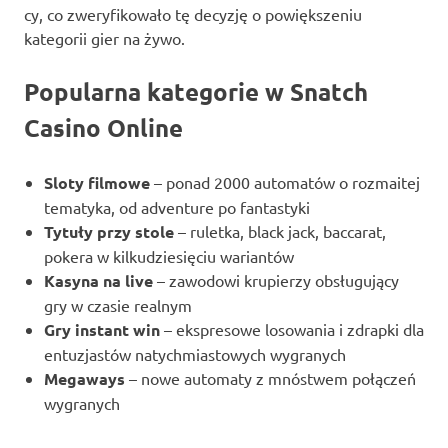
cy, co zweryfikowało tę decyzję o powiększeniu
kategorii gier na żywo.
Popularna kategorie w Snatch
Casino Online
Sloty filmowe
– ponad 2000 automatów o rozmaitej
tematyka, od adventure po fantastyki
Tytuły przy stole
– ruletka, black jack, baccarat,
pokera w kilkudziesięciu wariantów
Kasyna na live
– zawodowi krupierzy obsługujący
gry w czasie realnym
Gry instant win
– ekspresowe losowania i zdrapki dla
entuzjastów natychmiastowych wygranych
Megaways
– nowe automaty z mnóstwem połączeń
wygranych