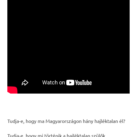
Tudja-e, hogy ma Magyarországon hány hajléktalan él?
Tudja-e, hogy mi történik a hajléktalan szülők