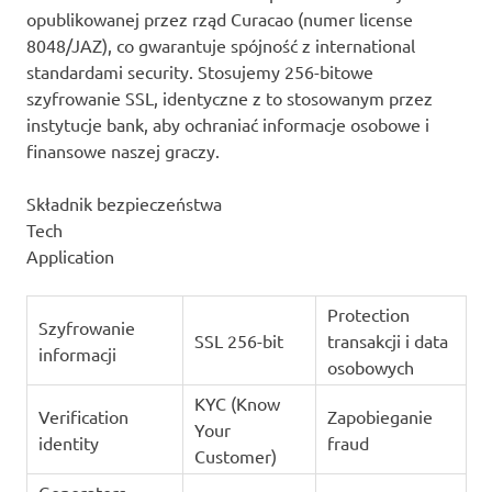
opublikowanej przez rząd Curacao (numer license
8048/JAZ), co gwarantuje spójność z international
standardami security. Stosujemy 256-bitowe
szyfrowanie SSL, identyczne z to stosowanym przez
instytucje bank, aby ochraniać informacje osobowe i
finansowe naszej graczy.
Składnik bezpieczeństwa
Tech
Application
Protection
Szyfrowanie
SSL 256-bit
transakcji i data
informacji
osobowych
KYC (Know
Verification
Zapobieganie
Your
identity
fraud
Customer)
Generators