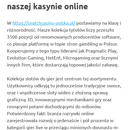
naszej kasynie online
W
https://snatchcasino-polska.pl/
postawiamy na klasę i
różnorodność. Nasze kolekcja tytułów liczy przeszło
3500 pozycji od renomowanych producentów software,
co plasuje platformę w topie stron gambling w Polsce.
Kooperujemy z tego typu liderami jak Pragmatic Play,
Evolution Gaming, NetEnt, Microgaming oraz licznymi
innych firm, które dostarczają topowej jakości zabawę.
Kolekcja slotów do gier jest centrum tej asortymentu.
Użytkownicy odkryją tu jednocześnie tradycyjne owoce,
oraz i współczesne sloty wideo z złożoną oprawą
graficzną 3D, innowacyjnymi mechanikami gry oraz
rosnącymi potami dochodzącymi do milionów.
Potwierdzony fakt: branża rozrywki online
zarejestrowała rozwój o jedenaście i pół procenta w
kategorii gier live w przeciągu minionych dwunastu m-