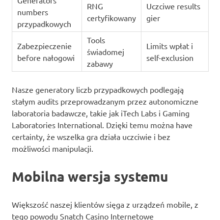
RNG
Uczciwe results
numbers
certyfikowany
gier
przypadkowych
Tools
Zabezpieczenie
Limits wpłat i
świadomej
before nałogowi
self-exclusion
zabawy
Nasze generatory liczb przypadkowych podlegają
stałym audits przeprowadzanym przez autonomiczne
laboratoria badawcze, takie jak iTech Labs i Gaming
Laboratories International. Dzięki temu można have
certainty, że wszelka gra działa uczciwie i bez
możliwości manipulacji.
Mobilna wersja systemu
Większość naszej klientów sięga z urządzeń mobile, z
tego powodu Snatch Casino Internetowe