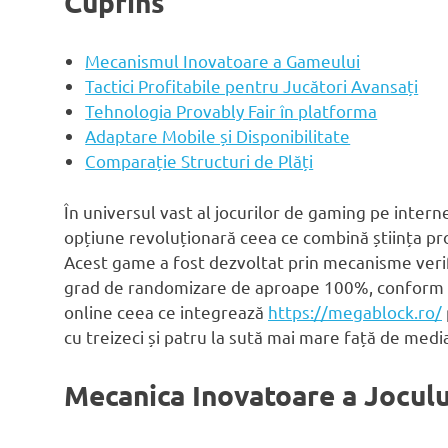
Cuprins
Mecanismul Inovatoare a Gameului
Tactici Profitabile pentru Jucători Avansați
Tehnologia Provably Fair în platforma
Adaptare Mobile și Disponibilitate
Comparație Structuri de Plăți
În universul vast al jocurilor de gaming pe inter
opțiune revoluționară ceea ce combină știința proba
Acest game a fost dezvoltat prin mecanisme veri
grad de randomizare de aproape 100%, conform 
online ceea ce integrează
https://megablock.ro/
cu treizeci și patru la sută mai mare față de media
Mecanica Inovatoare a Joculu