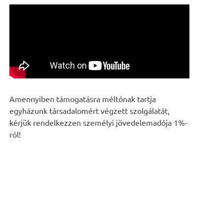
Amennyiben támogatásra méltónak tartja
egyházunk társadalomért végzett szolgálatát,
kérjük rendelkezzen személyi jövedelemadója 1%-
ról!