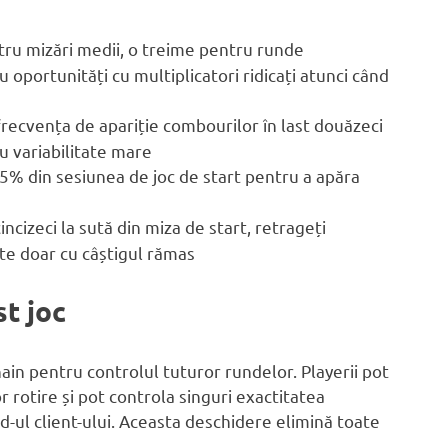
ru mizări medii, o treime pentru runde
 oportunități cu multiplicatori ridicați atunci când
recvența de apariție combourilor în last douăzeci
u variabilitate mare
 25% din sesiunea de joc de start pentru a apăra
ncizeci la sută din miza de start, retrageți
e doar cu câștigul rămas
st joc
in pentru controlul tuturor rundelor. Playerii pot
or rotire și pot controla singuri exactitatea
d-ul client-ului. Aceasta deschidere elimină toate