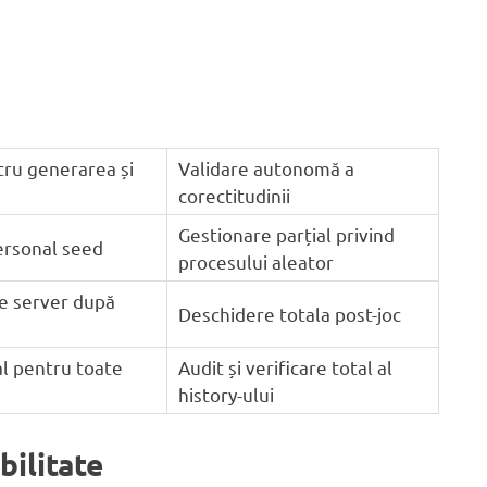
tru generarea și
Validare autonomă a
corectitudinii
Gestionare parțial privind
ersonal seed
procesului aleator
de server după
Deschidere totala post-joc
l pentru toate
Audit și verificare total al
history-ului
bilitate