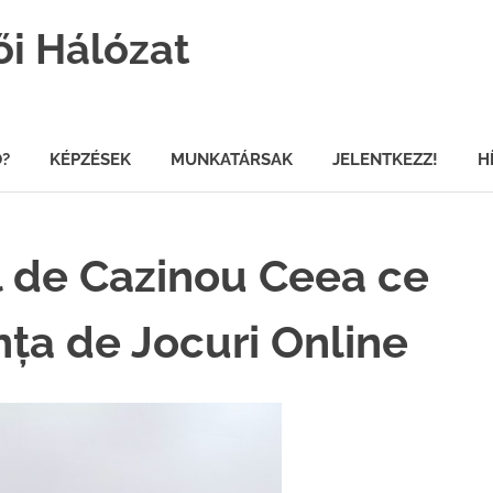
ői Hálózat
Ő?
KÉPZÉSEK
MUNKATÁRSAK
JELENTKEZZ!
H
 de Cazinou Ceea ce
ța de Jocuri Online