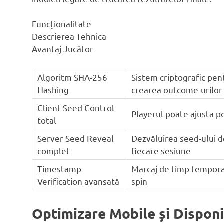
Funcționalitate
Descrierea Tehnica
Avantaj Jucător
Algoritm SHA-256
Sistem criptografic pen
Hashing
crearea outcome-urilor
Client Seed Control
Playerul poate ajusta p
total
Server Seed Reveal
Dezvăluirea seed-ului 
complet
fiecare sesiune
Timestamp
Marcaj de timp tempora
Verification avansată
spin
Optimizare Mobile și Disponi