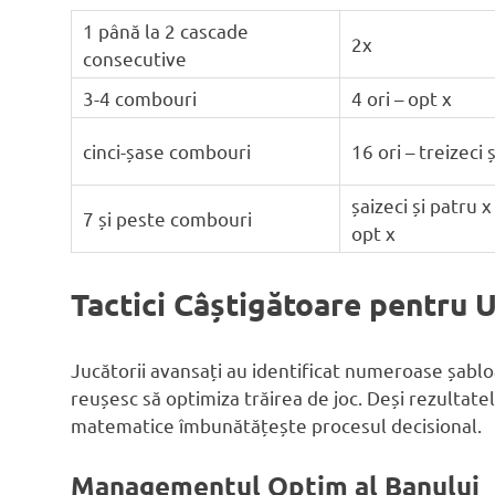
1 până la 2 cascade
2x
consecutive
3-4 combouri
4 ori – opt x
cinci-șase combouri
16 ori – treizeci ș
șaizeci și patru x
7 și peste combouri
opt x
Tactici Câștigătoare pentru U
Jucătorii avansați au identificat numeroase șablo
reușesc să optimiza trăirea de joc. Deși rezultat
matematice îmbunătățește procesul decisional.
Managementul Optim al Banului