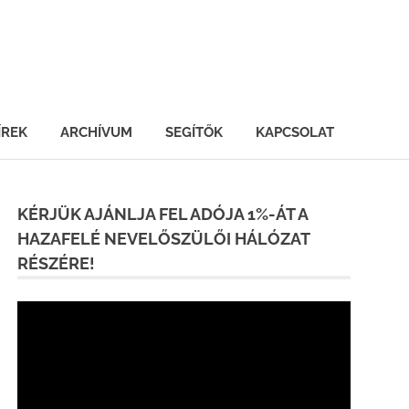
ÍREK
ARCHÍVUM
SEGÍTŐK
KAPCSOLAT
KÉRJÜK AJÁNLJA FEL ADÓJA 1%-ÁT A
HAZAFELÉ NEVELŐSZÜLŐI HÁLÓZAT
RÉSZÉRE!