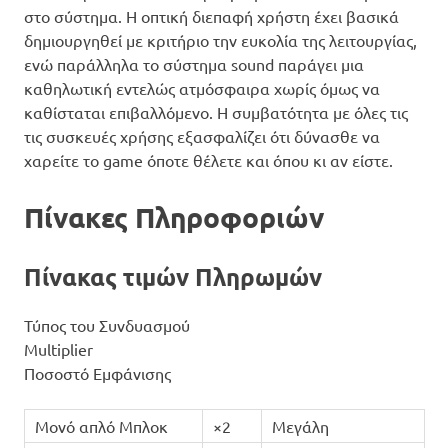
στο σύστημα. Η οπτική διεπαφή χρήστη έχει βασικά
δημιουργηθεί με κριτήριο την ευκολία της λειτουργίας,
ενώ παράλληλα το σύστημα sound παράγει μια
καθηλωτική εντελώς ατμόσφαιρα χωρίς όμως να
καθίσταται επιβαλλόμενο. Η συμβατότητα με όλες τις
τις συσκευές χρήσης εξασφαλίζει ότι δύνασθε να
χαρείτε το game όποτε θέλετε και όπου κι αν είστε.
Πίνακες Πληροφοριών
Πίνακας τιμών Πληρωμών
Τύπος του Συνδυασμού
Multiplier
Ποσοστό Εμφάνισης
Μονό απλό Μπλοκ
×2
Μεγάλη