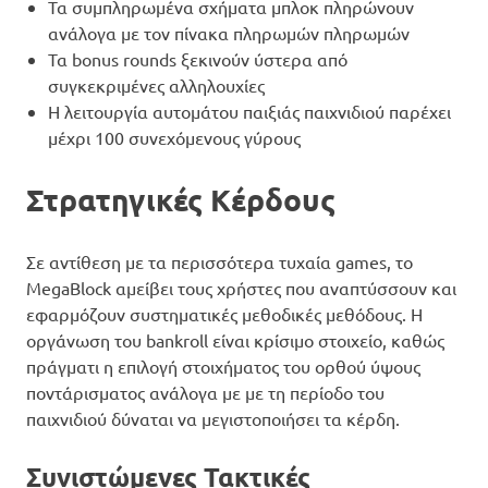
Τα συμπληρωμένα σχήματα μπλοκ πληρώνουν
ανάλογα με τον πίνακα πληρωμών πληρωμών
Τα bonus rounds ξεκινούν ύστερα από
συγκεκριμένες αλληλουχίες
Η λειτουργία αυτομάτου παιξιάς παιχνιδιού παρέχει
μέχρι 100 συνεχόμενους γύρους
Στρατηγικές Κέρδους
Σε αντίθεση με τα περισσότερα τυχαία games, το
MegaBlock αμείβει τους χρήστες που αναπτύσσουν και
εφαρμόζουν συστηματικές μεθοδικές μεθόδους. Η
οργάνωση του bankroll είναι κρίσιμο στοιχείο, καθώς
πράγματι η επιλογή στοιχήματος του ορθού ύψους
ποντάρισματος ανάλογα με με τη περίοδο του
παιχνιδιού δύναται να μεγιστοποιήσει τα κέρδη.
Συνιστώμενες Τακτικές