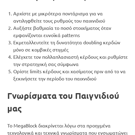
Αρχίστε με μικρότερα ποντάρισμα για να
αντιληφθείτε τους ρυθμούς του παιχνιδιού
Αυξήστε βαθμιαία το ποσό στοιχήματος όταν
εμφανίζονται ευνοϊκά patterns
Εκμεταλλευτείτε τη δυνατότητα doubling κερδών
μόνο σε κομβικές στιγμές
Ελέγχετε τον πολλαπλασιαστή κέρδους και ρυθμίστε
την στρατηγική σας σύμφωνα
Ορίστε limits κέρδους και χασίματος πριν από το να
ξεκινήσετε την περίοδο του παιχνιδιού
Γνωρίσματα του Παιγνιδιού
μας
Το MegaBlock διακρίνεται λόγω στα προηγμένα
τεχνολογικά και τεχνικά γνωρίσματα που ενσωματώνει