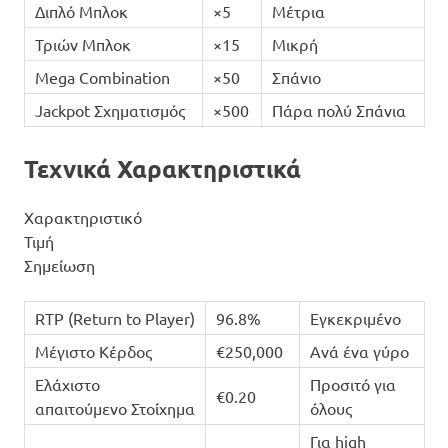
Διπλό Μπλοκ
×5
Μέτρια
Τριών Μπλοκ
×15
Μικρή
Mega Combination
×50
Σπάνιο
Jackpot Σχηματισμός
×500
Πάρα πολύ Σπάνια
Τεχνικά Χαρακτηριστικά
Χαρακτηριστικό
Τιμή
Σημείωση
RTP (Return to Player)
96.8%
Εγκεκριμένο
Μέγιστο Κέρδος
€250,000
Ανά ένα γύρο
Ελάχιστο
Προσιτό για
€0.20
απαιτούμενο Στοίχημα
όλους
Για high