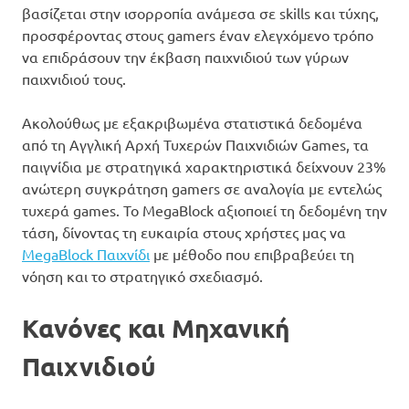
βασίζεται στην ισορροπία ανάμεσα σε skills και τύχης,
προσφέροντας στους gamers έναν ελεγχόμενο τρόπο
να επιδράσουν την έκβαση παιχνιδιού των γύρων
παιχνιδιού τους.
Ακολούθως με εξακριβωμένα στατιστικά δεδομένα
από τη Αγγλική Αρχή Τυχερών Παιχνιδιών Games, τα
παιγνίδια με στρατηγικά χαρακτηριστικά δείχνουν 23%
ανώτερη συγκράτηση gamers σε αναλογία με εντελώς
τυχερά games. Το MegaBlock αξιοποιεί τη δεδομένη την
τάση, δίνοντας τη ευκαιρία στους χρήστες μας να
MegaBlock Παιχνίδι
με μέθοδο που επιβραβεύει τη
νόηση και το στρατηγικό σχεδιασμό.
Κανόνες και Μηχανική
Παιχνιδιού