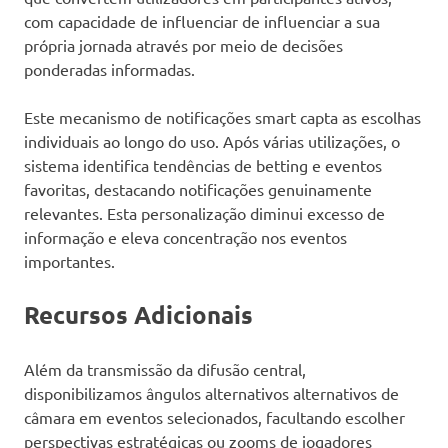
com capacidade de influenciar de influenciar a sua
própria jornada através por meio de decisões
ponderadas informadas.
Este mecanismo de notificações smart capta as escolhas
individuais ao longo do uso. Após várias utilizações, o
sistema identifica tendências de betting e eventos
favoritas, destacando notificações genuinamente
relevantes. Esta personalização diminui excesso de
informação e eleva concentração nos eventos
importantes.
Recursos Adicionais
Além da transmissão da difusão central,
disponibilizamos ângulos alternativos alternativos de
câmara em eventos selecionados, facultando escolher
perspectivas estratégicas ou zooms de jogadores