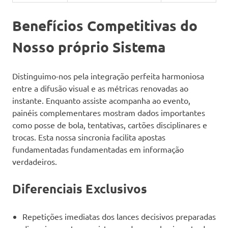
Benefícios Competitivas do
Nosso próprio Sistema
Distinguimo-nos pela integração perfeita harmoniosa
entre a difusão visual e as métricas renovadas ao
instante. Enquanto assiste acompanha ao evento,
painéis complementares mostram dados importantes
como posse de bola, tentativas, cartões disciplinares e
trocas. Esta nossa sincronia facilita apostas
fundamentadas fundamentadas em informação
verdadeiros.
Diferenciais Exclusivos
Repetições imediatas dos lances decisivos preparadas