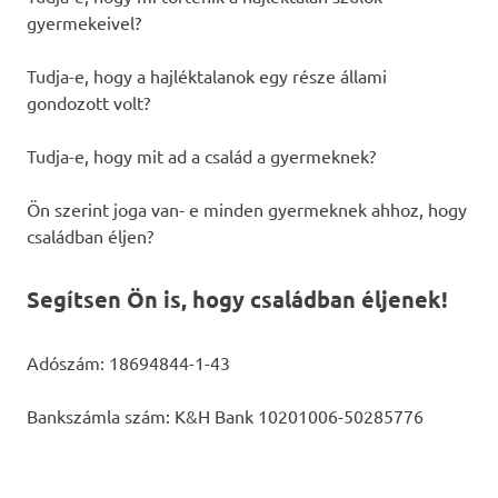
gyermekeivel?
Tudja-e, hogy a hajléktalanok egy része állami
gondozott volt?
Tudja-e, hogy mit ad a család a gyermeknek?
Ön szerint joga van- e minden gyermeknek ahhoz, hogy
családban éljen?
Segítsen Ön is, hogy családban éljenek!
Adószám: 18694844-1-43
Bankszámla szám: K&H Bank 10201006-50285776