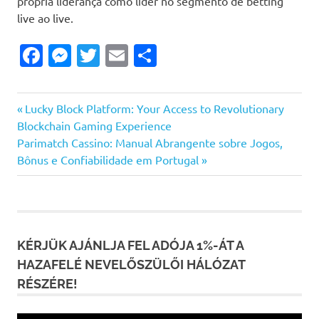
própria liderança como líder no segmento de betting
live ao live.
Facebook
Messenger
Twitter
Email
Ossza
meg
Previous
Bejegyzés
Lucky Block Platform: Your Access to Revolutionary
Post:
Blockchain Gaming Experience
navigáció
Next
Parimatch Cassino: Manual Abrangente sobre Jogos,
Post:
Bônus e Confiabilidade em Portugal
KÉRJÜK AJÁNLJA FEL ADÓJA 1%-ÁT A
HAZAFELÉ NEVELŐSZÜLŐI HÁLÓZAT
RÉSZÉRE!