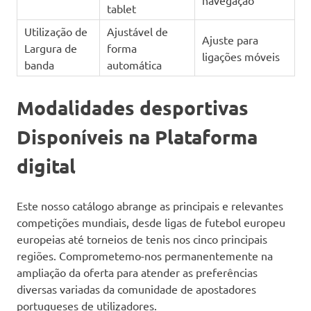
tablet
Utilização de
Ajustável de
Ajuste para
Largura de
forma
ligações móveis
banda
automática
Modalidades desportivas
Disponíveis na Plataforma
digital
Este nosso catálogo abrange as principais e relevantes
competições mundiais, desde ligas de futebol europeu
europeias até torneios de tenis nos cinco principais
regiões. Comprometemo-nos permanentemente na
ampliação da oferta para atender as preferências
diversas variadas da comunidade de apostadores
portugueses de utilizadores.