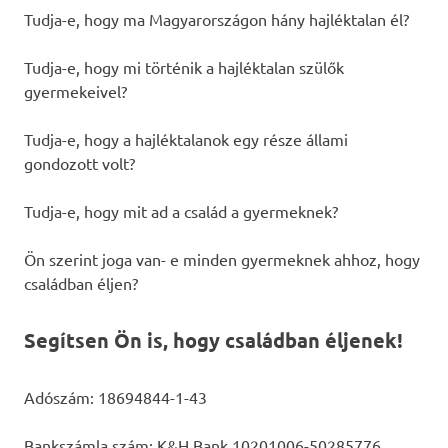
Tudja-e, hogy ma Magyarországon hány hajléktalan él?
Tudja-e, hogy mi történik a hajléktalan szülők
gyermekeivel?
Tudja-e, hogy a hajléktalanok egy része állami
gondozott volt?
Tudja-e, hogy mit ad a család a gyermeknek?
Ön szerint joga van- e minden gyermeknek ahhoz, hogy
családban éljen?
Segítsen Ön is, hogy családban éljenek!
Adószám: 18694844-1-43
Bankszámla szám: K&H Bank 10201006-50285776