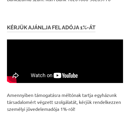
KÉRJÜK AJÁNLJA FEL ADÓJA 1%-ÁT
Amennyiben támogatásra méltónak tartja egyházunk
társadalomért végzett szolgálatát, kérjük rendelkezzen
személyi jövedelemadója 1%-ról!