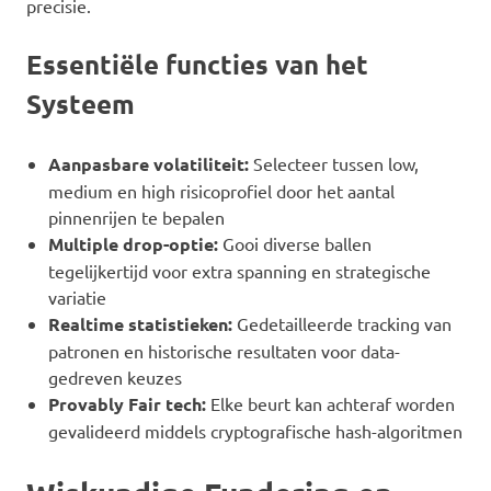
precisie.
Essentiële functies van het
Systeem
Aanpasbare volatiliteit:
Selecteer tussen low,
medium en high risicoprofiel door het aantal
pinnenrijen te bepalen
Multiple drop-optie:
Gooi diverse ballen
tegelijkertijd voor extra spanning en strategische
variatie
Realtime statistieken:
Gedetailleerde tracking van
patronen en historische resultaten voor data-
gedreven keuzes
Provably Fair tech:
Elke beurt kan achteraf worden
gevalideerd middels cryptografische hash-algoritmen