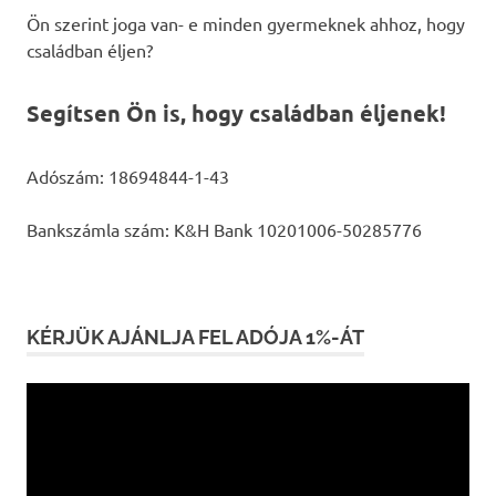
Ön szerint joga van- e minden gyermeknek ahhoz, hogy
családban éljen?
Segítsen Ön is, hogy családban éljenek!
Adószám: 18694844-1-43
Bankszámla szám: K&H Bank 10201006-50285776
KÉRJÜK AJÁNLJA FEL ADÓJA 1%-ÁT