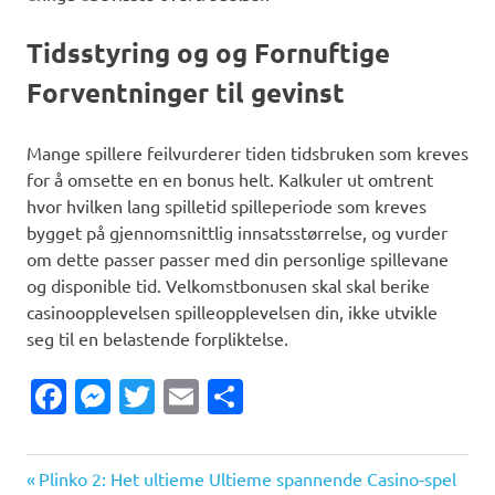
Tidsstyring og og Fornuftige
Forventninger til gevinst
Mange spillere feilvurderer tiden tidsbruken som kreves
for å omsette en en bonus helt. Kalkuler ut omtrent
hvor hvilken lang spilletid spilleperiode som kreves
bygget på gjennomsnittlig innsatsstørrelse, og vurder
om dette passer passer med din personlige spillevane
og disponible tid. Velkomstbonusen skal skal berike
casinoopplevelsen spilleopplevelsen din, ikke utvikle
seg til en belastende forpliktelse.
Facebook
Messenger
Twitter
Email
Ossza
meg
Previous
Bejegyzés
Plinko 2: Het ultieme Ultieme spannende Casino-spel