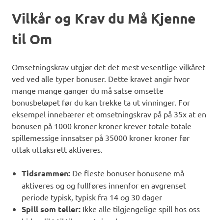
Vilkår og Krav du Må Kjenne
til Om
Omsetningskrav utgjør det det mest vesentlige vilkåret
ved ved alle typer bonuser. Dette kravet angir hvor
mange mange ganger du må satse omsette
bonusbeløpet før du kan trekke ta ut vinninger. For
eksempel innebærer et omsetningskrav på på 35x at en
bonusen på 1000 kroner kroner krever totale totale
spillemessige innsatser på 35000 kroner kroner før
uttak uttaksrett aktiveres.
Tidsrammen:
De fleste bonuser bonusene må
aktiveres og og fullføres innenfor en avgrenset
periode typisk, typisk fra 14 og 30 dager
Spill som teller:
Ikke alle tilgjengelige spill hos oss