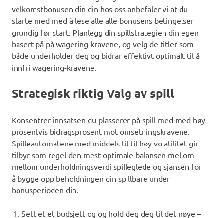
velkomstbonusen din din hos oss anbefaler vi at du
starte med med å lese alle alle bonusens betingelser
grundig før start. Planlegg din spillstrategien din egen
basert på på wagering-kravene, og velg de titler som
både underholder deg og bidrar effektivt optimalt til å
innfri wagering-kravene.
Strategisk riktig Valg av spill
Konsentrer innsatsen du plasserer på spill med med høy
prosentvis bidragsprosent mot omsetningskravene.
Spilleautomatene med middels til til høy volatilitet gir
tilbyr som regel den mest optimale balansen mellom
mellom underholdningsverdi spilleglede og sjansen for
å bygge opp beholdningen din spillbare under
bonusperioden din.
Sett et et budsjett og og hold deg deg til det nøye –