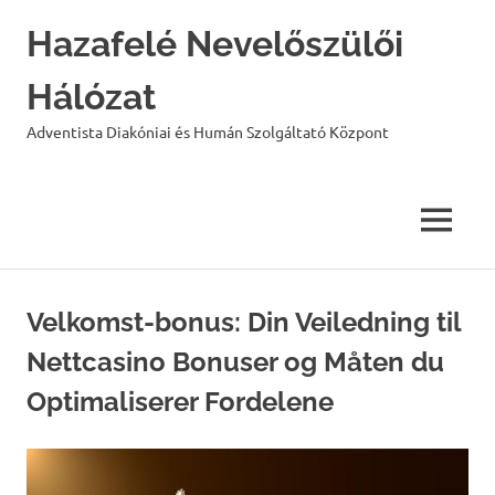
Hazafelé Nevelőszülői
Hálózat
Adventista Diakóniai és Humán Szolgáltató Központ
MENU
Skip
to
Velkomst-bonus: Din Veiledning til
content
Nettcasino Bonuser og Måten du
Optimaliserer Fordelene