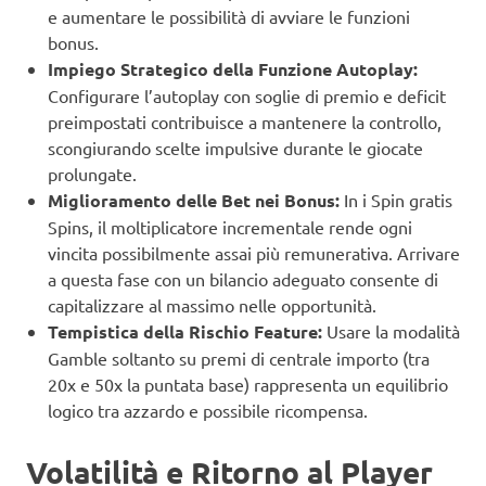
e aumentare le possibilità di avviare le funzioni
bonus.
Impiego Strategico della Funzione Autoplay:
Configurare l’autoplay con soglie di premio e deficit
preimpostati contribuisce a mantenere la controllo,
scongiurando scelte impulsive durante le giocate
prolungate.
Miglioramento delle Bet nei Bonus:
In i Spin gratis
Spins, il moltiplicatore incrementale rende ogni
vincita possibilmente assai più remunerativa. Arrivare
a questa fase con un bilancio adeguato consente di
capitalizzare al massimo nelle opportunità.
Tempistica della Rischio Feature:
Usare la modalità
Gamble soltanto su premi di centrale importo (tra
20x e 50x la puntata base) rappresenta un equilibrio
logico tra azzardo e possibile ricompensa.
Volatilità e Ritorno al Player