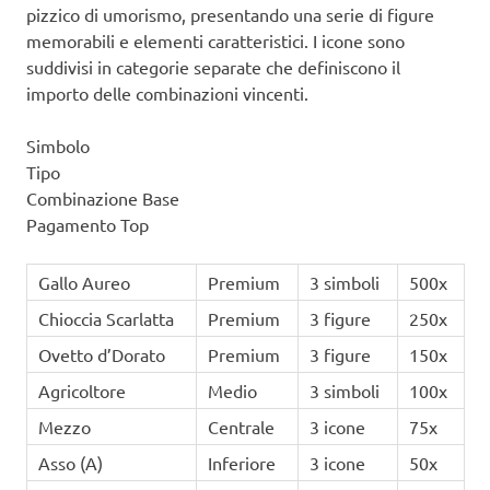
pizzico di umorismo, presentando una serie di figure
memorabili e elementi caratteristici. I icone sono
suddivisi in categorie separate che definiscono il
importo delle combinazioni vincenti.
Simbolo
Tipo
Combinazione Base
Pagamento Top
Gallo Aureo
Premium
3 simboli
500x
Chioccia Scarlatta
Premium
3 figure
250x
Ovetto d’Dorato
Premium
3 figure
150x
Agricoltore
Medio
3 simboli
100x
Mezzo
Centrale
3 icone
75x
Asso (A)
Inferiore
3 icone
50x