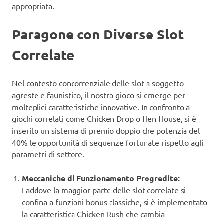
appropriata.
Paragone con Diverse Slot
Correlate
Nel contesto concorrenziale delle slot a soggetto
agreste e faunistico, il nostro gioco si emerge per
molteplici caratteristiche innovative. In confronto a
giochi correlati come Chicken Drop o Hen House, si è
inserito un sistema di premio doppio che potenzia del
40% le opportunità di sequenze fortunate rispetto agli
parametri di settore.
Meccaniche di Funzionamento Progredite:
Laddove la maggior parte delle slot correlate si
confina a funzioni bonus classiche, si è implementato
la caratteristica Chicken Rush che cambia