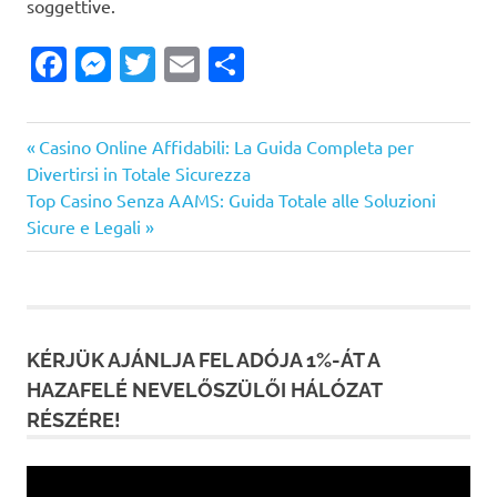
soggettive.
Facebook
Messenger
Twitter
Email
Ossza
meg
Previous
Bejegyzés
Casino Online Affidabili: La Guida Completa per
Post:
Divertirsi in Totale Sicurezza
navigáció
Next
Top Casino Senza AAMS: Guida Totale alle Soluzioni
Post:
Sicure e Legali
KÉRJÜK AJÁNLJA FEL ADÓJA 1%-ÁT A
HAZAFELÉ NEVELŐSZÜLŐI HÁLÓZAT
RÉSZÉRE!