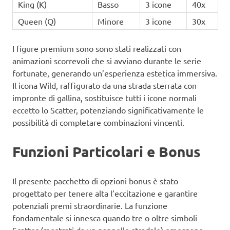
King (K)
Basso
3 icone
40x
Queen (Q)
Minore
3 icone
30x
I figure premium sono sono stati realizzati con
animazioni scorrevoli che si avviano durante le serie
fortunate, generando un’esperienza estetica immersiva.
Il icona Wild, raffigurato da una strada sterrata con
impronte di gallina, sostituisce tutti i icone normali
eccetto lo Scatter, potenziando significativamente le
possibilità di completare combinazioni vincenti.
Funzioni Particolari e Bonus
Il presente pacchetto di opzioni bonus è stato
progettato per tenere alta l’eccitazione e garantire
potenziali premi straordinarie. La funzione
fondamentale si innesca quando tre o oltre simboli
Scatter (mostrati da un pannello stradale) emergono