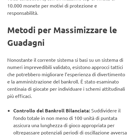
10.000 monete per motivi di protezione e
responsabilità.
Metodi per Massimizzare le
Guadagni
Nonostante il corrente sistema si basi su un sistema di
numeri imprevedibili validato, esistono approcci tattici
che potrebbero migliorare l’esperienza di divertimento
e la amministrazione del bankroll. È stato esaminato
centinaia di giocate per individuare i schemi attitudinali
più efficaci.
Controllo del Bankroll Bilanciata:
Suddividere il
fondo totale in non meno di 100 unità di puntata
assicura una lunghezza di gioco appropriata per
oltrepassare potenziali periodi di oscillazione avversa