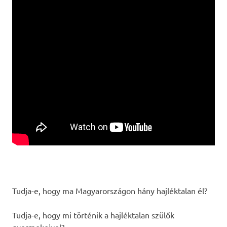
Tudja-e, hogy ma Magyarországon hány hajléktalan él?
Tudja-e, hogy mi történik a hajléktalan szülők
gyermekeivel?