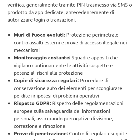
verifica, generalmente tramite PIN trasmesso via SMS o
prodotto da app dedicate, antecedentemente di
autorizzare login o transazioni.
Muri di fuoco evoluti:
Protezione perimetrale
contro assalti esterni e prove di accesso illegale nei
meccanismi
Monitoraggio costante:
Squadre appositi che
vigilano continuamente le attività sospette e
potenziali rischi alla protezione
Copie di sicurezza regolari:
Procedure di
conservazione auto dei elementi per scongiurare
perdite in ipotesi di problemi operativi
Rispetto GDPR:
Rispetto delle regolamentazioni
europee sulla salvaguardia dei informazioni
personali, assicurando prerogative di visione,
correzione e rimozione
Prove di penetrazione:
Controlli regolari eseguite