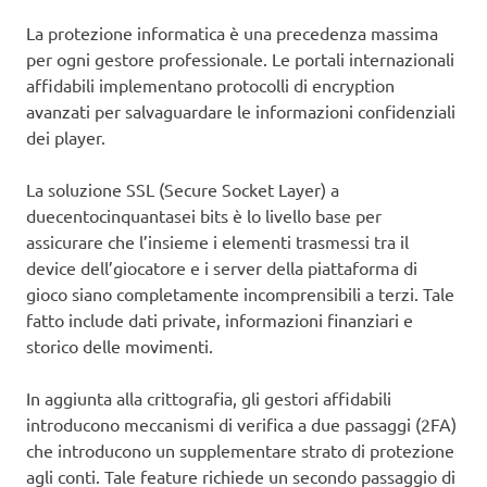
La protezione informatica è una precedenza massima
per ogni gestore professionale. Le portali internazionali
affidabili implementano protocolli di encryption
avanzati per salvaguardare le informazioni confidenziali
dei player.
La soluzione SSL (Secure Socket Layer) a
duecentocinquantasei bits è lo livello base per
assicurare che l’insieme i elementi trasmessi tra il
device dell’giocatore e i server della piattaforma di
gioco siano completamente incomprensibili a terzi. Tale
fatto include dati private, informazioni finanziari e
storico delle movimenti.
In aggiunta alla crittografia, gli gestori affidabili
introducono meccanismi di verifica a due passaggi (2FA)
che introducono un supplementare strato di protezione
agli conti. Tale feature richiede un secondo passaggio di