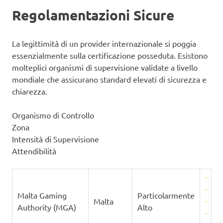
Regolamentazioni Sicure
La legittimità di un provider internazionale si poggia
essenzialmente sulla certificazione posseduta. Esistono
molteplici organismi di supervisione validate a livello
mondiale che assicurano standard elevati di sicurezza e
chiarezza.
Organismo di Controllo
Zona
Intensità di Supervisione
Attendibilità
Malta Gaming
Particolarmente
Malta
Authority (MGA)
Alto