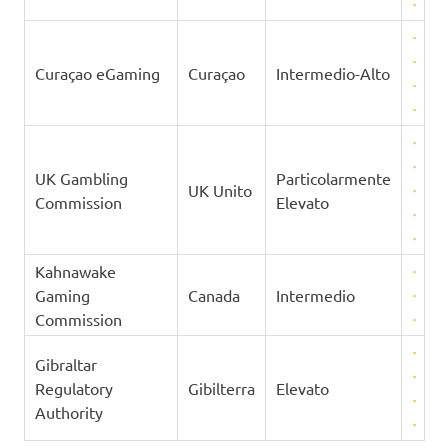
Curaçao eGaming
Curaçao
Intermedio-Alto
UK Gambling
Particolarmente
UK Unito
Commission
Elevato
Kahnawake
Gaming
Canada
Intermedio
Commission
Gibraltar
Regulatory
Gibilterra
Elevato
Authority