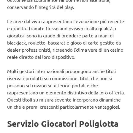
conservando l’integrità del play.
Le aree dal vivo rappresentano l’evoluzione più recente
e gradita. Tramite flusso audiovisivo in alta qualità, i
giocatori sono in grado di prendere parte a mani di
blackjack, roulette, baccarat e gioco di carte gestite da
dealer professionisti, ricreando l’clima vera di un casino
reale diretto dal loro dispositivo.
Molti gestori internazionali propongono anche titoli
riservati prodotti su commissione, titoli che non si
possono si trovano su ulteriori portali e che
rappresentano un elemento distintivo della loro offerta.
Questi titoli su misura sovente incorporano dinamiche
uniche e premi crescenti particolarmente vantaggiosi.
Servizio Giocatori Poliglotta