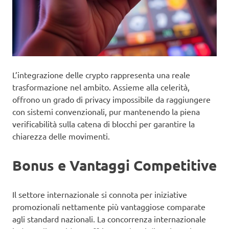
L’integrazione delle crypto rappresenta una reale
trasformazione nel ambito. Assieme alla celerità,
offrono un grado di privacy impossibile da raggiungere
con sistemi convenzionali, pur mantenendo la piena
verificabilità sulla catena di blocchi per garantire la
chiarezza delle movimenti.
Bonus e Vantaggi Competitive
Il settore internazionale si connota per iniziative
promozionali nettamente più vantaggiose comparate
agli standard nazionali. La concorrenza internazionale