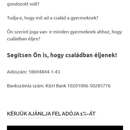
gondozott volt?
Tudja-e, hogy mit ad a család a gyermeknek?
Ön szerint joga van- e minden gyermeknek ahhoz, hogy
családban éljen?
Segítsen Ön is, hogy családban éljenek!
Adószám: 18694844-1-43
Bankszámla szám: K&H Bank 10201006-50285776
KÉRJÜK AJÁNLJA FEL ADÓJA 1%-ÁT