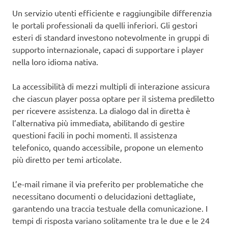
Un servizio utenti efficiente e raggiungibile differenzia
le portali professionali da quelli inferiori. Gli gestori
esteri di standard investono notevolmente in gruppi di
supporto internazionale, capaci di supportare i player
nella loro idioma nativa.
La accessibilità di mezzi multipli di interazione assicura
che ciascun player possa optare per il sistema prediletto
per ricevere assistenza. La dialogo dal in diretta è
l’alternativa più immediata, abilitando di gestire
questioni facili in pochi momenti. Il assistenza
telefonico, quando accessibile, propone un elemento
più diretto per temi articolate.
L’e-mail rimane il via preferito per problematiche che
necessitano documenti o delucidazioni dettagliate,
garantendo una traccia testuale della comunicazione. I
tempi di risposta variano solitamente tra le due e le 24