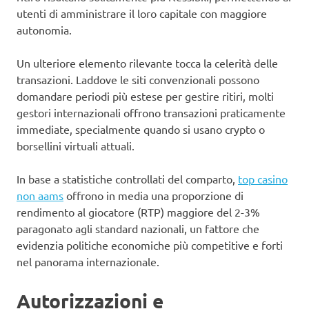
utenti di amministrare il loro capitale con maggiore
autonomia.
Un ulteriore elemento rilevante tocca la celerità delle
transazioni. Laddove le siti convenzionali possono
domandare periodi più estese per gestire ritiri, molti
gestori internazionali offrono transazioni praticamente
immediate, specialmente quando si usano crypto o
borsellini virtuali attuali.
In base a statistiche controllati del comparto,
top casino
non aams
offrono in media una proporzione di
rendimento al giocatore (RTP) maggiore del 2-3%
paragonato agli standard nazionali, un fattore che
evidenzia politiche economiche più competitive e forti
nel panorama internazionale.
Autorizzazioni e