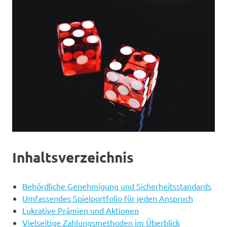
Inhaltsverzeichnis
Behördliche Genehmigung und Sicherheitsstandards
Umfassendes Spielportfolio für jeden Anspruch
Lukrative Prämien und Aktionen
Vielseitige Zahlungsmethoden im Überblick