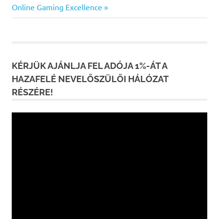
Post:
Online Gaming Excellence
KÉRJÜK AJÁNLJA FEL ADÓJA 1%-ÁT A
HAZAFELÉ NEVELŐSZÜLŐI HÁLÓZAT
RÉSZÉRE!