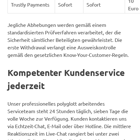
10
Trustly Payments
Sofort
Sofort
Euro
Jegliche Abhebungen werden gemäß einem
standardisierten Prüfverfahren verarbeitet, der die
Sicherheit sämtlicher Beteiligten gewährleistet. Die
erste Withdrawal verlangt eine Ausweiskontrolle
gemäß den gesetzlichen Know-Your-Customer-Regeln.
Kompetenter Kundenservice
jederzeit
Unser professionelles polyglott arbeitendes
Serviceteam steht 24 Stunden täglich, sieben Tage die
volle Woche zur Verfügung. Kunden kontaktieren uns
via Echtzeit-Chat, E-Mail oder über Hotline. Die mittlere
Reaktionszeit im Live-Chat rangiert bei unter zwei