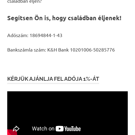
családban éljen?
Segítsen Ön is, hogy családban éljenek!
Adószám: 18694844-1-43
Bankszámla szám: K&H Bank 10201006-50285776
KÉRJÜK AJÁNLJA FEL ADÓJA 1%-ÁT