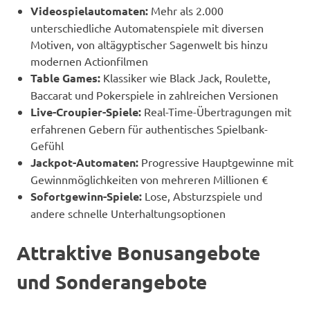
Videospielautomaten:
Mehr als 2.000
unterschiedliche Automatenspiele mit diversen
Motiven, von altägyptischer Sagenwelt bis hinzu
modernen Actionfilmen
Table Games:
Klassiker wie Black Jack, Roulette,
Baccarat und Pokerspiele in zahlreichen Versionen
Live-Croupier-Spiele:
Real-Time-Übertragungen mit
erfahrenen Gebern für authentisches Spielbank-
Gefühl
Jackpot-Automaten:
Progressive Hauptgewinne mit
Gewinnmöglichkeiten von mehreren Millionen €
Sofortgewinn-Spiele:
Lose, Absturzspiele und
andere schnelle Unterhaltungsoptionen
Attraktive Bonusangebote
und Sonderangebote