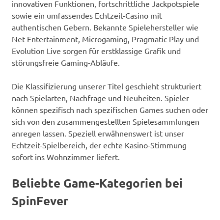
innovativen Funktionen, fortschrittliche Jackpotspiele
sowie ein umfassendes Echtzeit-Casino mit
authentischen Gebern. Bekannte Spielehersteller wie
Net Entertainment, Microgaming, Pragmatic Play und
Evolution Live sorgen für erstklassige Grafik und
störungsfreie Gaming-Abläufe.
Die Klassifizierung unserer Titel geschieht strukturiert
nach Spielarten, Nachfrage und Neuheiten. Spieler
können spezifisch nach spezifischen Games suchen oder
sich von den zusammengestellten Spielesammlungen
anregen lassen. Speziell erwähnenswert ist unser
Echtzeit-Spielbereich, der echte Kasino-Stimmung
sofort ins Wohnzimmer liefert.
Beliebte Game-Kategorien bei
SpinFever